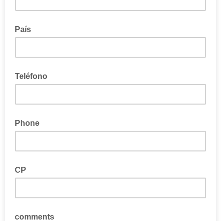
País
Teléfono
Solo si quieres recibir contenido a través de móvil
Phone
CP
comments